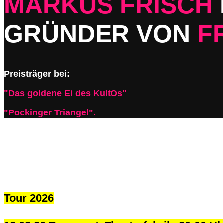
MARKUS FRISCH
GRÜNDER VON
F
Preisträger bei:
"Das goldene Ei des KultOs"
"Pockinger Triangel".
Tour 2026