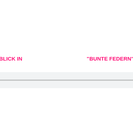
ischem Akustik-Pop und pulsierendem Pop-Rock. Schnör
urchdachte Songwriting direkt ins Herz einer wachsen
BLICK IN
DAS AKTUELLE ALBUM
"BUNTE FEDERN
WANN